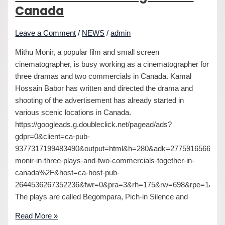
Canada
Leave a Comment
/
NEWS
/
admin
Mithu Monir, a popular film and small screen
cinematographer, is busy working as a cinematographer for
three dramas and two commercials in Canada. Kamal
Hossain Babor has written and directed the drama and
shooting of the advertisement has already started in
various scenic locations in Canada.
https://googleads.g.doubleclick.net/pagead/ads?
gdpr=0&client=ca-pub-
9377317199483490&output=html&h=280&adk=2775916566&adf
monir-in-three-plays-and-two-commercials-together-in-
canada%2F&host=ca-host-pub-
2644536267352236&fwr=0&pra=3&rh=175&rw=698&rpe=1&r
The plays are called Begompara, Pich-in Silence and
Read More »